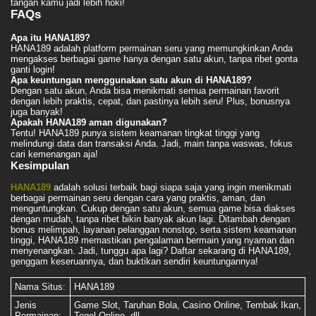
tangan kamu jadi lebih hoki!
FAQs
Apa itu HANA189?
HANA189 adalah platform permainan seru yang memungkinkan Anda
mengakses berbagai game hanya dengan satu akun, tanpa ribet gonta
ganti login!
Apa keuntungan menggunakan satu akun di HANA189?
Dengan satu akun, Anda bisa menikmati semua permainan favorit
dengan lebih praktis, cepat, dan pastinya lebih seru! Plus, bonusnya
juga banyak!
Apakah HANA189 aman digunakan?
Tentu! HANA189 punya sistem keamanan tingkat tinggi yang
melindungi data dan transaksi Anda. Jadi, main tanpa waswas, fokus
cari kemenangan aja!
Kesimpulan
HANA189
adalah solusi terbaik bagi siapa saja yang ingin menikmati
berbagai permainan seru dengan cara yang praktis, aman, dan
menguntungkan. Cukup dengan satu akun, semua game bisa diakses
dengan mudah, tanpa ribet bikin banyak akun lagi. Ditambah dengan
bonus melimpah, layanan pelanggan nonstop, serta sistem keamanan
tinggi, HANA189 memastikan pengalaman bermain yang nyaman dan
menyenangkan. Jadi, tunggu apa lagi? Daftar sekarang di HANA189,
genggam keseruannya, dan buktikan sendiri keuntungannya!
Nama Situs:
HANA189
Jenis
Game Slot, Taruhan Bola, Casino Online, Tembak Ikan,
Permainan:
Togel Online, dll